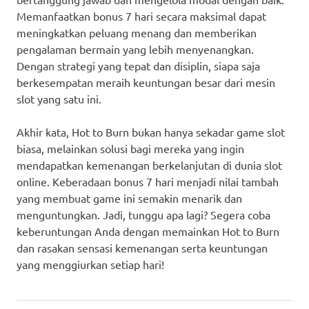
Memanfaatkan bonus 7 hari secara maksimal dapat
meningkatkan peluang menang dan memberikan
pengalaman bermain yang lebih menyenangkan.
Dengan strategi yang tepat dan disiplin, siapa saja
berkesempatan meraih keuntungan besar dari mesin
slot yang satu ini.
Akhir kata, Hot to Burn bukan hanya sekadar game slot
biasa, melainkan solusi bagi mereka yang ingin
mendapatkan kemenangan berkelanjutan di dunia slot
online. Keberadaan bonus 7 hari menjadi nilai tambah
yang membuat game ini semakin menarik dan
menguntungkan. Jadi, tunggu apa lagi? Segera coba
keberuntungan Anda dengan memainkan Hot to Burn
dan rasakan sensasi kemenangan serta keuntungan
yang menggiurkan setiap hari!
casino