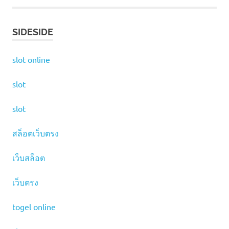
SIDESIDE
slot online
slot
slot
สล็อตเว็บตรง
เว็บสล็อต
เว็บตรง
togel online