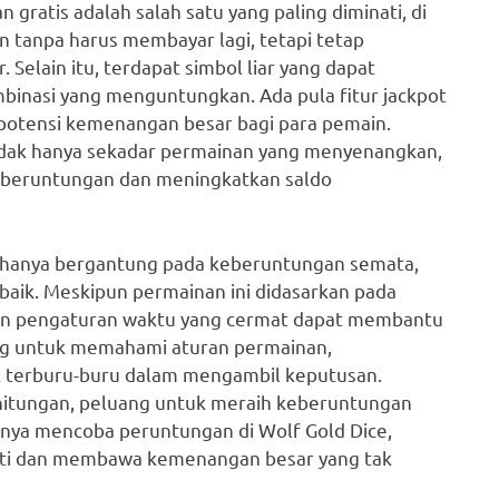
ratis adalah salah satu yang paling diminati, di
 tanpa harus membayar lagi, tetapi tetap
lain itu, terdapat simbol liar yang dapat
inasi yang menguntungkan. Ada pula fitur jackpot
potensi kemenangan besar bagi para pemain.
e tidak hanya sekadar permainan yang menyenangkan,
eberuntungan dan meningkatkan saldo
ak hanya bergantung pada keberuntungan semata,
 baik. Meskipun permainan ini didasarkan pada
dan pengaturan waktu yang cermat dapat membantu
g untuk memahami aturan permainan,
ak terburu-buru dalam mengambil keputusan.
hitungan, peluang untuk meraih keberuntungan
ahnya mencoba peruntungan di Wolf Gold Dice,
nti dan membawa kemenangan besar yang tak