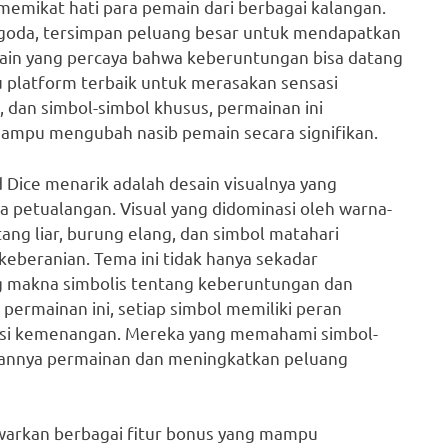
ikat hati para pemain dari berbagai kalangan.
ggoda, tersimpan peluang besar untuk mendapatkan
in yang percaya bahwa keberuntungan bisa datang
tu platform terbaik untuk merasakan sensasi
is, dan simbol-simbol khusus, permainan ini
mpu mengubah nasib pemain secara signifikan.
Dice menarik adalah desain visualnya yang
petualangan. Visual yang didominasi oleh warna-
ang liar, burung elang, dan simbol matahari
eberanian. Tema ini tidak hanya sekadar
g makna simbolis tentang keberuntungan dan
permainan ini, setiap simbol memiliki peran
si kemenangan. Mereka yang memahami simbol-
alannya permainan dan meningkatkan peluang
awarkan berbagai fitur bonus yang mampu