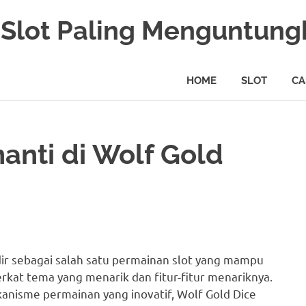
us Slot Paling Menguntun
HOME
SLOT
CA
nti di Wolf Gold
dir sebagai salah satu permainan slot yang mampu
rkat tema yang menarik dan fitur-fitur menariknya.
nisme permainan yang inovatif, Wolf Gold Dice