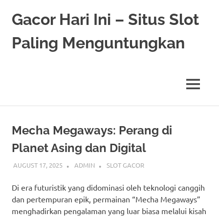
Skip
Gacor Hari Ini – Situs Slot
to
content
Paling Menguntungkan
MENU
Mecha Megaways: Perang di
Planet Asing dan Digital
AUGUST 17, 2025
ADMIN
SLOT GACOR
Di era futuristik yang didominasi oleh teknologi canggih
dan pertempuran epik, permainan “Mecha Megaways”
menghadirkan pengalaman yang luar biasa melalui kisah