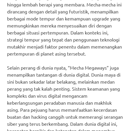
hingga lembah berapi yang membara. Mecha-mecha ini
dirancang dengan detail yang futuristik, menampilkan
berbagai mode tempur dan kemampuan upgrade yang
memungkinkan mereka menyesuaikan diri dengan
berbagai situasi pertempuran. Dalam konteks ini,
strategi tempur yang tepat dan penggunaan teknologi
mutakhir menjadi faktor penentu dalam memenangkan
pertempuran di planet asing tersebut.
Selain perang di dunia nyata, “Mecha Megaways” juga
menampilkan tantangan di dunia digital. Dunia maya di
sini bukan sekadar latar belakang, melainkan medan
perang yang tak kalah penting. Sistem keamanan yang
kompleks dan virus digital mengancam
keberlangsungan peradaban manusia dan makhluk
asing. Para pejuang harus memanfaatkan kecerdasan
buatan dan hacking canggih untuk memerangi serangan
siber yang terus berkembang. Dalam dunia digital ini,
kecepatan berpikir dan ketepatan dalam menembus