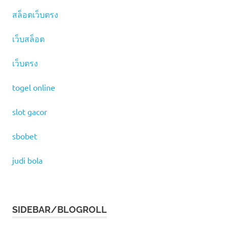
สล็อตเว็บตรง
เว็บสล็อต
เว็บตรง
togel online
slot gacor
sbobet
judi bola
SIDEBAR/BLOGROLL