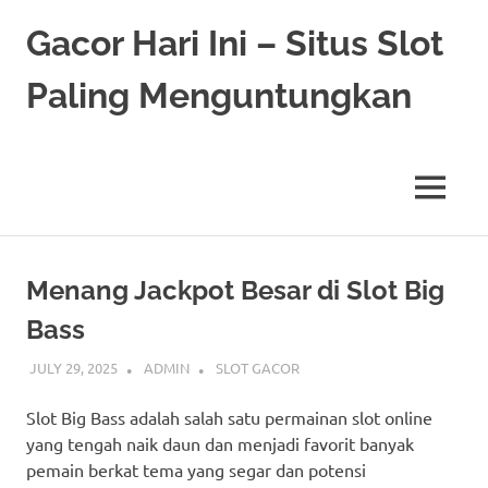
Skip
Gacor Hari Ini – Situs Slot
to
content
Paling Menguntungkan
MENU
Menang Jackpot Besar di Slot Big
Bass
JULY 29, 2025
ADMIN
SLOT GACOR
Slot Big Bass adalah salah satu permainan slot online
yang tengah naik daun dan menjadi favorit banyak
pemain berkat tema yang segar dan potensi