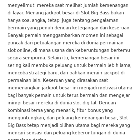
menyelimuti mereka saat melihat jumlah kemenangan
di layar. Menang jackpot besar di Slot Big Bass bukan
hanya soal angka, tetapi juga tentang pengalaman
bermain yang penuh dengan ketegangan dan keseruan.
Banyak pemain menggambarkan momen ini sebagai
puncak dari petualangan mereka di dunia permainan
slot online, di mana usaha dan keberuntungan bertemu
secara sempurna. Selain itu, kemenangan besar ini
sering kali membuka peluang untuk bermain lebih lama,
mencoba strategi baru, dan bahkan meraih jackpot di
permainan lain. Keseruan yang dirasakan saat
memenangkan jackpot besar ini menjadi motivasi utama
bagi banyak pemain untuk terus bermain dan mengejar
mimpi besar mereka di dunia slot digital. Dengan
kombinasi tema yang menarik, fitur bonus yang
menguntungkan, dan peluang kemenangan besar, Slot
Big Bass tetap menjadi pilihan utama bagi mereka yang
mencari sensasi dan peluang keberuntungan di dunia
permainan daring.