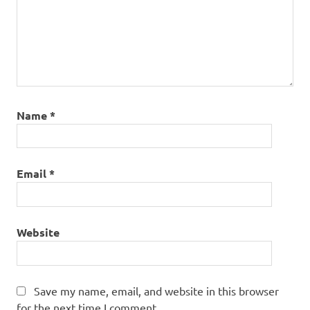
Name
*
Email
*
Website
Save my name, email, and website in this browser
for the next time I comment.