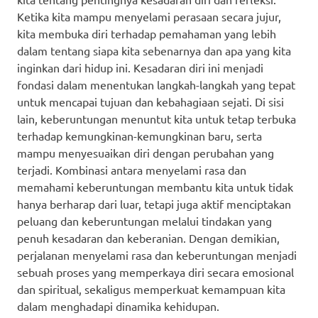
Ketika kita mampu menyelami perasaan secara jujur,
kita membuka diri terhadap pemahaman yang lebih
dalam tentang siapa kita sebenarnya dan apa yang kita
inginkan dari hidup ini. Kesadaran diri ini menjadi
fondasi dalam menentukan langkah-langkah yang tepat
untuk mencapai tujuan dan kebahagiaan sejati. Di sisi
lain, keberuntungan menuntut kita untuk tetap terbuka
terhadap kemungkinan-kemungkinan baru, serta
mampu menyesuaikan diri dengan perubahan yang
terjadi. Kombinasi antara menyelami rasa dan
memahami keberuntungan membantu kita untuk tidak
hanya berharap dari luar, tetapi juga aktif menciptakan
peluang dan keberuntungan melalui tindakan yang
penuh kesadaran dan keberanian. Dengan demikian,
perjalanan menyelami rasa dan keberuntungan menjadi
sebuah proses yang memperkaya diri secara emosional
dan spiritual, sekaligus memperkuat kemampuan kita
dalam menghadapi dinamika kehidupan.