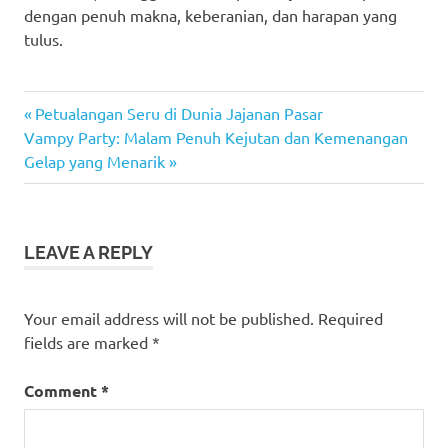
dengan penuh makna, keberanian, dan harapan yang
tulus.
casino
Previous
Post
Petualangan Seru di Dunia Jajanan Pasar
judi
Next
Post:
Vampy Party: Malam Penuh Kejutan dan Kemenangan
navigation
bola
Post:
Gelap yang Menarik
sbobet
slot
slot
LEAVE A REPLY
gacor
slot
online
Your email address will not be published.
Required
fields are marked
*
Comment
*