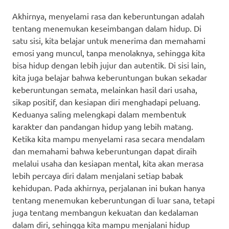
Akhirnya, menyelami rasa dan keberuntungan adalah
tentang menemukan keseimbangan dalam hidup. Di
satu sisi, kita belajar untuk menerima dan memahami
emosi yang muncul, tanpa menolaknya, sehingga kita
bisa hidup dengan lebih jujur dan autentik. Di sisi lain,
kita juga belajar bahwa keberuntungan bukan sekadar
keberuntungan semata, melainkan hasil dari usaha,
sikap positif, dan kesiapan diri menghadapi peluang.
Keduanya saling melengkapi dalam membentuk
karakter dan pandangan hidup yang lebih matang.
Ketika kita mampu menyelami rasa secara mendalam
dan memahami bahwa keberuntungan dapat diraih
melalui usaha dan kesiapan mental, kita akan merasa
lebih percaya diri dalam menjalani setiap babak
kehidupan. Pada akhirnya, perjalanan ini bukan hanya
tentang menemukan keberuntungan di luar sana, tetapi
juga tentang membangun kekuatan dan kedalaman
dalam diri, sehingga kita mampu menjalani hidup