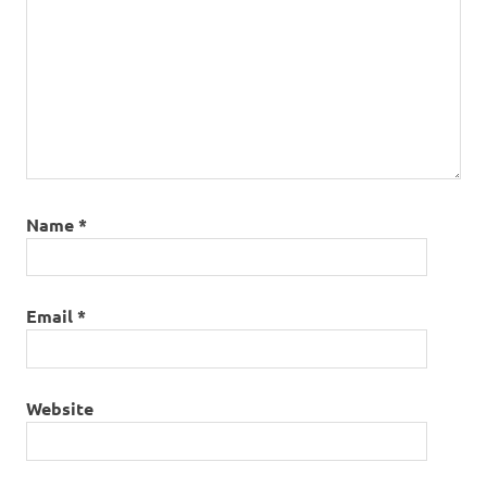
Name
*
Email
*
Website