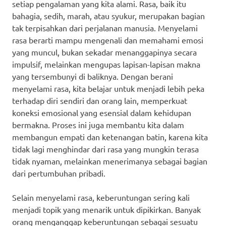
setiap pengalaman yang kita alami. Rasa, baik itu
bahagia, sedih, marah, atau syukur, merupakan bagian
tak terpisahkan dari perjalanan manusia. Menyelami
rasa berarti mampu mengenali dan memahami emosi
yang muncul, bukan sekadar menanggapinya secara
impulsif, melainkan mengupas lapisan-lapisan makna
yang tersembunyi di baliknya. Dengan berani
menyelami rasa, kita belajar untuk menjadi lebih peka
terhadap diri sendiri dan orang lain, memperkuat
koneksi emosional yang esensial dalam kehidupan
bermakna. Proses ini juga membantu kita dalam
membangun empati dan ketenangan batin, karena kita
tidak lagi menghindar dari rasa yang mungkin terasa
tidak nyaman, melainkan menerimanya sebagai bagian
dari pertumbuhan pribadi.
Selain menyelami rasa, keberuntungan sering kali
menjadi topik yang menarik untuk dipikirkan. Banyak
orang menganggap keberuntungan sebagai sesuatu