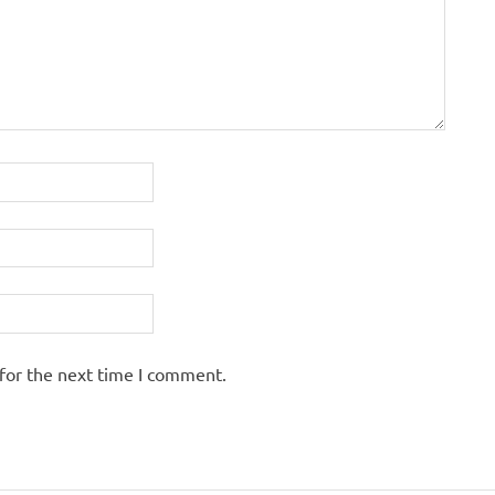
for the next time I comment.