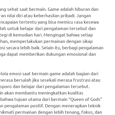
ang sehat saat bermain. Game adalah hiburan dan
 nilai diri atau keberhasilan pribadi. Jangan
pencapaian tertentu yang bisa memicu rasa kecewa
balah untuk belajar dari pengalaman tersebut dan
egi di kemudian hari. Mengingat bahwa setiap
ahan, memperlakukan permainan dengan sikap
i secara lebih baik. Selain itu, berbagi pengalaman
juga dapat memberikan dukungan emosional dan
ola emosi saat bermain game adalah bagian dari
rasa bersalah jika sesekali merasa frustrasi atau
spons dan belajar dari pengalaman tersebut.
in akan membantu meningkatkan kualitas
bahwa tujuan utama dari bermain “Queen of Gods”
n pengalaman positif. Dengan menerapkan teknik
ikmati permainan dengan lebih tenang, fokus, dan