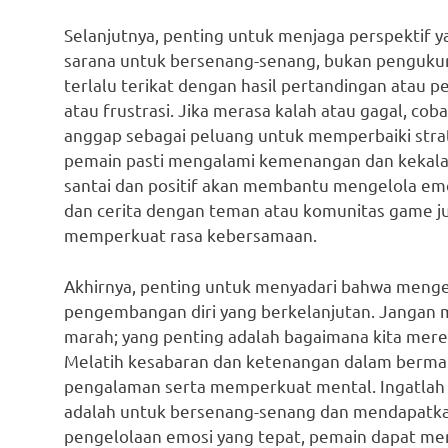
Selanjutnya, penting untuk menjaga perspektif y
sarana untuk bersenang-senang, bukan pengukuran
terlalu terikat dengan hasil pertandingan atau 
atau frustrasi. Jika merasa kalah atau gagal, co
anggap sebagai peluang untuk memperbaiki strat
pemain pasti mengalami kemenangan dan kekal
santai dan positif akan membantu mengelola emos
dan cerita dengan teman atau komunitas game 
memperkuat rasa kebersamaan.
Akhirnya, penting untuk menyadari bahwa mengel
pengembangan diri yang berkelanjutan. Jangan me
marah; yang penting adalah bagaimana kita mere
Melatih kesabaran dan ketenangan dalam berma
pengalaman serta memperkuat mental. Ingatlah 
adalah untuk bersenang-senang dan mendapatka
pengelolaan emosi yang tepat, pemain dapat men