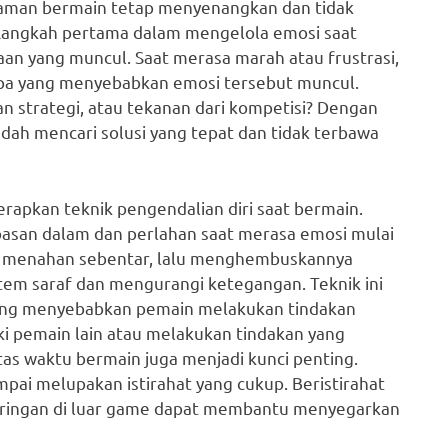
alaman bermain tetap menyenangkan dan tidak
Langkah pertama dalam mengelola emosi saat
n yang muncul. Saat merasa marah atau frustrasi,
apa yang menyebabkan emosi tersebut muncul.
n strategi, atau tekanan dari kompetisi? Dengan
ah mencari solusi yang tepat dan tidak terbawa
rapkan teknik pengendalian diri saat bermain.
napasan dalam dan perlahan saat merasa emosi mulai
 menahan sebentar, lalu menghembuskannya
em saraf dan mengurangi ketegangan. Teknik ini
ing menyebabkan pemain melakukan tindakan
i pemain lain atau melakukan tindakan yang
atas waktu bermain juga menjadi kunci penting.
pai melupakan istirahat yang cukup. Beristirahat
an ringan di luar game dapat membantu menyegarkan