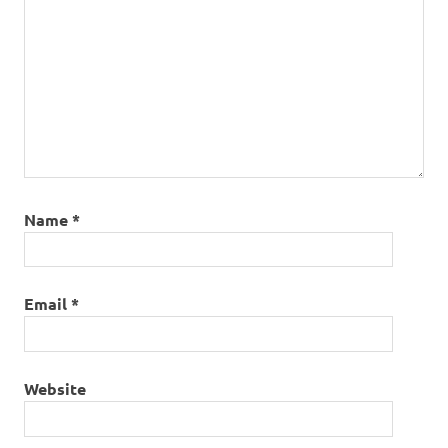
Name
*
Email
*
Website