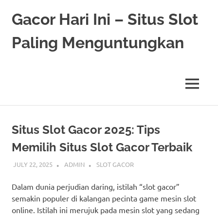
Skip
Gacor Hari Ini – Situs Slot
to
content
Paling Menguntungkan
MENU
Situs Slot Gacor 2025: Tips
Memilih Situs Slot Gacor Terbaik
JULY 22, 2025
ADMIN
SLOT GACOR
Dalam dunia perjudian daring, istilah “slot gacor”
semakin populer di kalangan pecinta game mesin slot
online. Istilah ini merujuk pada mesin slot yang sedang