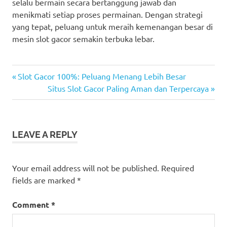
selalu bermain secara bertanggung jawab dan
menikmati setiap proses permainan. Dengan strategi
yang tepat, peluang untuk meraih kemenangan besar di
mesin slot gacor semakin terbuka lebar.
casino
Previous
Post
Slot Gacor 100%: Peluang Menang Lebih Besar
sbobet
Post:
Next
Situs Slot Gacor Paling Aman dan Terpercaya
navigation
Post:
slot
slot
online
LEAVE A REPLY
Your email address will not be published.
Required
fields are marked
*
Comment
*