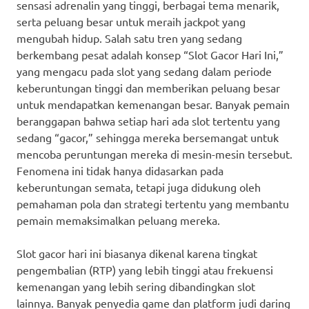
sensasi adrenalin yang tinggi, berbagai tema menarik,
serta peluang besar untuk meraih jackpot yang
mengubah hidup. Salah satu tren yang sedang
berkembang pesat adalah konsep “Slot Gacor Hari Ini,”
yang mengacu pada slot yang sedang dalam periode
keberuntungan tinggi dan memberikan peluang besar
untuk mendapatkan kemenangan besar. Banyak pemain
beranggapan bahwa setiap hari ada slot tertentu yang
sedang “gacor,” sehingga mereka bersemangat untuk
mencoba peruntungan mereka di mesin-mesin tersebut.
Fenomena ini tidak hanya didasarkan pada
keberuntungan semata, tetapi juga didukung oleh
pemahaman pola dan strategi tertentu yang membantu
pemain memaksimalkan peluang mereka.
Slot gacor hari ini biasanya dikenal karena tingkat
pengembalian (RTP) yang lebih tinggi atau frekuensi
kemenangan yang lebih sering dibandingkan slot
lainnya. Banyak penyedia game dan platform judi daring