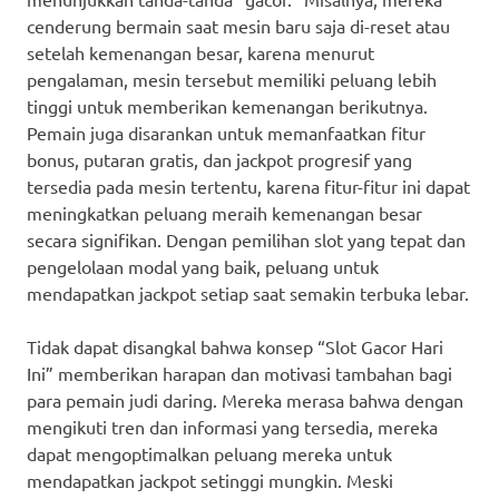
cenderung bermain saat mesin baru saja di-reset atau
setelah kemenangan besar, karena menurut
pengalaman, mesin tersebut memiliki peluang lebih
tinggi untuk memberikan kemenangan berikutnya.
Pemain juga disarankan untuk memanfaatkan fitur
bonus, putaran gratis, dan jackpot progresif yang
tersedia pada mesin tertentu, karena fitur-fitur ini dapat
meningkatkan peluang meraih kemenangan besar
secara signifikan. Dengan pemilihan slot yang tepat dan
pengelolaan modal yang baik, peluang untuk
mendapatkan jackpot setiap saat semakin terbuka lebar.
Tidak dapat disangkal bahwa konsep “Slot Gacor Hari
Ini” memberikan harapan dan motivasi tambahan bagi
para pemain judi daring. Mereka merasa bahwa dengan
mengikuti tren dan informasi yang tersedia, mereka
dapat mengoptimalkan peluang mereka untuk
mendapatkan jackpot setinggi mungkin. Meski