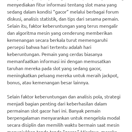
menyediakan fitur informasi tentang slot mana yang
sedang dalam kondisi “gacor” melalui berbagai forum
diskusi, analisis statistik, dan tips dari sesama pemain.
Selain itu, faktor keberuntungan yang terus mengalir
dan algoritma mesin yang cenderung memberikan
kemenangan secara berkala turut memengaruhi
persepsi bahwa hari tertentu adalah hari
keberuntungan. Pemain yang cerdas biasanya
memanfaatkan informasi ini dengan memusatkan
taruhan mereka pada slot yang sedang gacor,
meningkatkan peluang mereka untuk meraih jackpot,
bonus, atau kemenangan besar lainnya.
Selain faktor keberuntungan dan analisis pola, strategi
menjadi bagian penting dari keberhasilan dalam
permainan slot gacor hari ini. Banyak pemain
berpengalaman menyarankan untuk mengelola modal
secara disiplin dan memilih waktu bermain saat mesin
menunjukkan tanda-tanda “gacor.” Misalnya, mereka