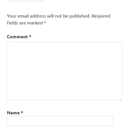
slot
gacor
Your email address will not be published.
Required
slot
online
fields are marked
*
Comment
*
Name
*