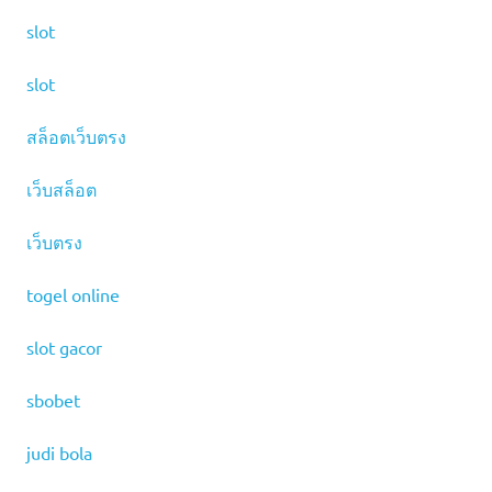
slot
slot
สล็อตเว็บตรง
เว็บสล็อต
เว็บตรง
togel online
slot gacor
sbobet
judi bola