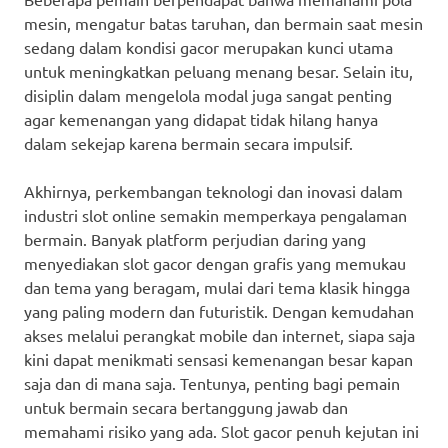
mesin, mengatur batas taruhan, dan bermain saat mesin
sedang dalam kondisi gacor merupakan kunci utama
untuk meningkatkan peluang menang besar. Selain itu,
disiplin dalam mengelola modal juga sangat penting
agar kemenangan yang didapat tidak hilang hanya
dalam sekejap karena bermain secara impulsif.
Akhirnya, perkembangan teknologi dan inovasi dalam
industri slot online semakin memperkaya pengalaman
bermain. Banyak platform perjudian daring yang
menyediakan slot gacor dengan grafis yang memukau
dan tema yang beragam, mulai dari tema klasik hingga
yang paling modern dan futuristik. Dengan kemudahan
akses melalui perangkat mobile dan internet, siapa saja
kini dapat menikmati sensasi kemenangan besar kapan
saja dan di mana saja. Tentunya, penting bagi pemain
untuk bermain secara bertanggung jawab dan
memahami risiko yang ada. Slot gacor penuh kejutan ini