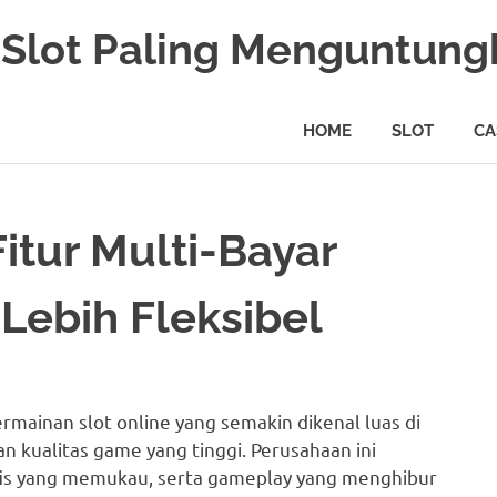
us Slot Paling Menguntun
HOME
SLOT
CA
itur Multi-Bayar
ebih Fleksibel
mainan slot online yang semakin dikenal luas di
n kualitas game yang tinggi. Perusahaan ini
fis yang memukau, serta gameplay yang menghibur