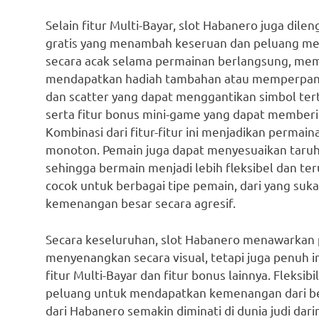
Selain fitur Multi-Bayar, slot Habanero juga dil
gratis yang menambah keseruan dan peluang menang
secara acak selama permainan berlangsung, me
mendapatkan hadiah tambahan atau memperpanjan
dan scatter yang dapat menggantikan simbol t
serta fitur bonus mini-game yang dapat memberi
Kombinasi dari fitur-fitur ini menjadikan permai
monoton. Pemain juga dapat menyesuaikan taruh
sehingga bermain menjadi lebih fleksibel dan te
cocok untuk berbagai tipe pemain, dari yang suk
kemenangan besar secara agresif.
Secara keseluruhan, slot Habanero menawarkan 
menyenangkan secara visual, tetapi juga penuh 
fitur Multi-Bayar dan fitur bonus lainnya. Fleksib
peluang untuk mendapatkan kemenangan dari be
dari Habanero semakin diminati di dunia judi da