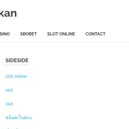
gkan
SINO
SBOBET
SLOT ONLINE
CONTACT
SIDESIDE
slot online
slot
slot
สล็อตเว็บตรง