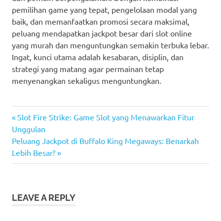
pemilihan game yang tepat, pengelolaan modal yang
baik, dan memanfaatkan promosi secara maksimal,
peluang mendapatkan jackpot besar dari slot online
yang murah dan menguntungkan semakin terbuka lebar.
Ingat, kunci utama adalah kesabaran, disiplin, dan
strategi yang matang agar permainan tetap
menyenangkan sekaligus menguntungkan.
casino
Previous
Post
Slot Fire Strike: Game Slot yang Menawarkan Fitur
judi
Post:
Unggulan
navigation
bola
Next
Peluang Jackpot di Buffalo King Megaways: Benarkah
Post:
Lebih Besar?
sbobet
slot
slot
gacor
LEAVE A REPLY
slot
online