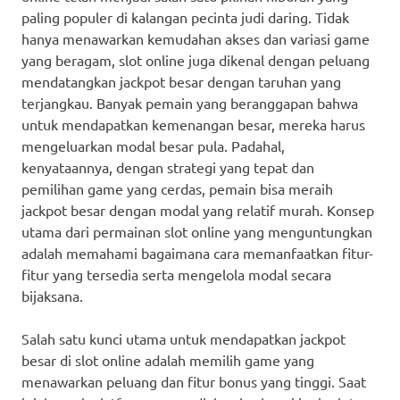
paling populer di kalangan pecinta judi daring. Tidak
hanya menawarkan kemudahan akses dan variasi game
yang beragam, slot online juga dikenal dengan peluang
mendatangkan jackpot besar dengan taruhan yang
terjangkau. Banyak pemain yang beranggapan bahwa
untuk mendapatkan kemenangan besar, mereka harus
mengeluarkan modal besar pula. Padahal,
kenyataannya, dengan strategi yang tepat dan
pemilihan game yang cerdas, pemain bisa meraih
jackpot besar dengan modal yang relatif murah. Konsep
utama dari permainan slot online yang menguntungkan
adalah memahami bagaimana cara memanfaatkan fitur-
fitur yang tersedia serta mengelola modal secara
bijaksana.
Salah satu kunci utama untuk mendapatkan jackpot
besar di slot online adalah memilih game yang
menawarkan peluang dan fitur bonus yang tinggi. Saat